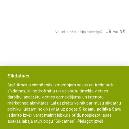
JĀ
NĒ
Vai informācija bija noderīga?
vai
Sīkdatnes
Šajā tīmekļa vietnē mēs izmantojam savas un trešo pušu
sīkdatnes, lai nodrošinātu un uzlabotu tīmekļa vietnes
darbību, analizētu vietnes apmeklējumu un īstenotu
mārketinga aktivitātes. Lai uzzinātu vairāk par mūsu sīkdatņu
Bāriņu iela 35a, Liepāja, LV-3401
politiku, lūdzam noklikšķināt uz pogas
Sīkdatņu politika
Savu
izdarīto izvēli varat mainīt jebkurā brīdī, nospiežot lapas
liepina@liepaja.edu.lv
apakšā labajā stūrī pogu "Sīkdatnes".
Pielāgot izvēli