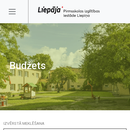
Budžets
IZVĒRSTĀ MEKLĒŠANA