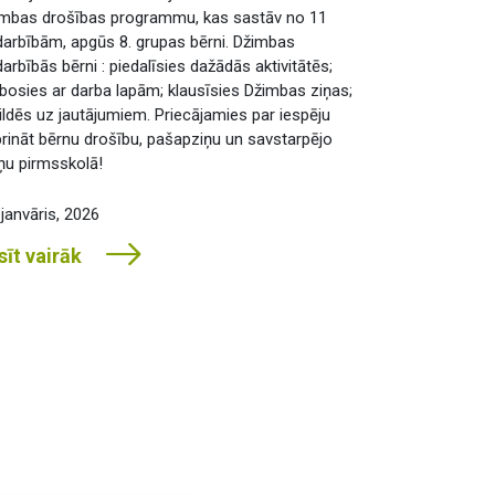
mbas drošības programmu, kas sastāv no 11
arbībām, apgūs 8. grupas bērni. Džimbas
arbībās bērni : piedalīsies dažādās aktivitātēs;
bosies ar darba lapām; klausīsies Džimbas ziņas;
ildēs uz jautājumiem. Priecājamies par iespēju
prināt bērnu drošību, pašapziņu un savstarpējo
ņu pirmsskolā!
 janvāris, 2026
sīt vairāk