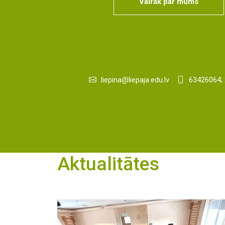
Vairāk par mums
liepina@liepaja.edu.lv
63426064;
Aktualitātes