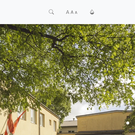
A
A
A