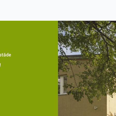
estāde
"