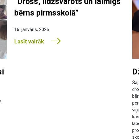
“Drošs, līdzsvarots un laimīgs
bērns pirmsskolā”
16. janvāris, 2026
Lasīt vairāk
si
D
Šaj
dro
bēr
n
per
viņ
kas
lab
pr
sko