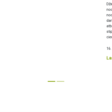
Dži
nod
nod
dar
atb
sti
cie
16.
La