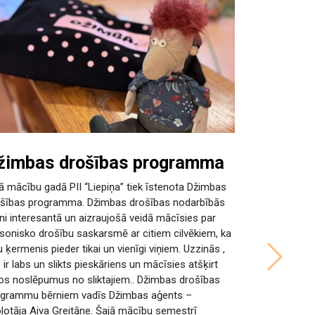
žimbas drošības programma
ā mācību gadā PII “Liepiņa” tiek īstenota Džimbas
šības programma. Džimbas drošības nodarbībās
ni interesantā un aizraujošā veidā mācīsies par
sonisko drošību saskarsmē ar citiem cilvēkiem, ka
u ķermenis pieder tikai un vienīgi viņiem. Uzzinās ,
Next
 ir labs un slikts pieskāriens un mācīsies atšķirt
os noslēpumus no sliktajiem.. Džimbas drošības
ogrammu bērniem vadīs Džimbas aģents –
lotāja Aiva Greitāne. Šajā mācību semestrī